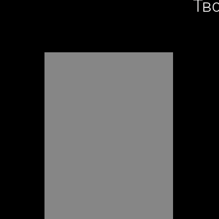
Тв
https://www
m/s/pbbbptvfgxrkprr/ROLIK%201.mp4?dl=0
https://www.dr