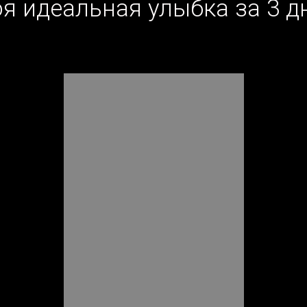
оя
идеальная
улыбка
за
3
д
.dropbox.com/s/gpomhc2364rq1gy/ROLIK%202.mp
opbox.com/s/8fzicuvbz4xs59s/ROLIK%203.mp4?dl