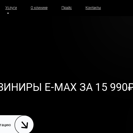
Услуги
О клинике
Прайс
Контакты
ВИНИРЫ
E
-
MAX
ЗА
15
990
ьтацию