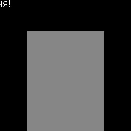
ня!
4?dl=0
https://www.dropbox.com/s/d4oyz4sxfaqyjrr/R
=0