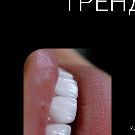
ТРЕН
11.990₽
И