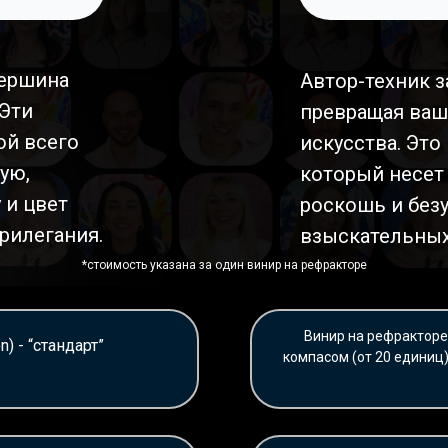
вершина
Автор-техник з
 Эти
превращая ваш
ой всего
искусства. Это
ую,
который несет 
 и цвет
роскошь и без
рилегания.
взыскательных
*стоимость указана за один винир на рефракторе
Винир на рефрактор
) - “стандарт”
компасом (от 20 единиц)