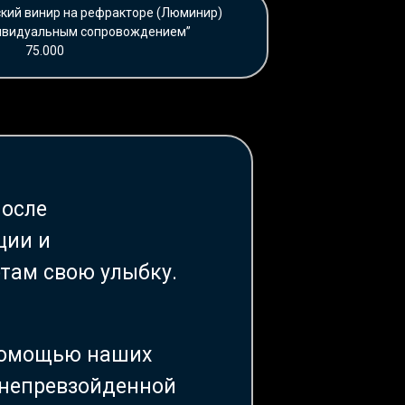
кий винир на рефракторе (Люминир)
ндивидуальным сопровождением”
75.000
после
ции и
там свою улыбку.
 помощью наших
 непревзойденной