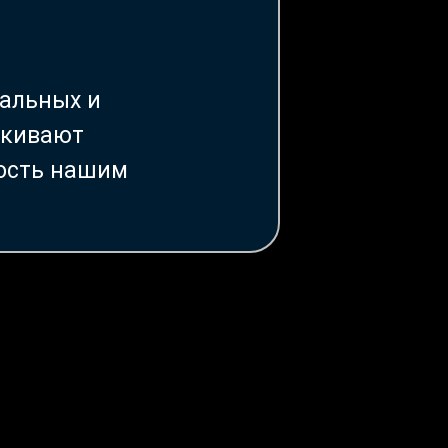
кальных и
ркивают
ность нашим